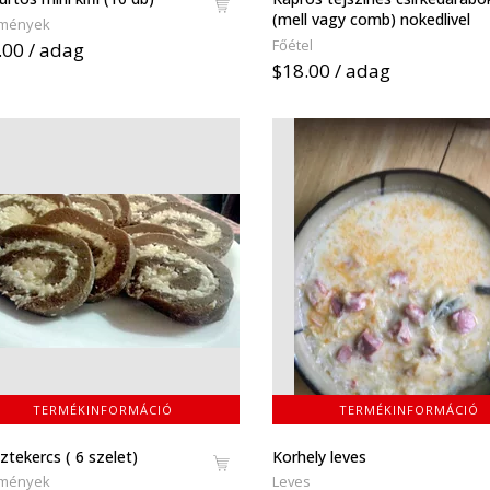
(mell vagy comb) nokedlivel
mények
Főétel
.00 / adag
$18.00 / adag
TERMÉKINFORMÁCIÓ
TERMÉKINFORMÁCIÓ
ztekercs ( 6 szelet)
Korhely leves
mények
Leves