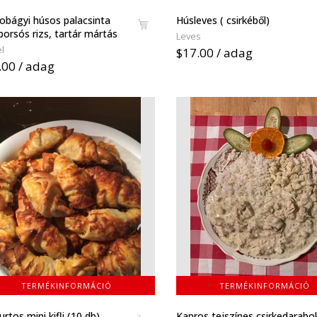
obágyi húsos palacsinta
Húsleves ( csirkéből)
borsós rizs, tartár mártás
Leves
l
$17.00 / adag
.00 / adag
TERMÉKINFORMÁCIÓ
TERMÉKINFORMÁCIÓ
rtos mini kifli (10 db)
Kapros tejszínes csirkedarabo