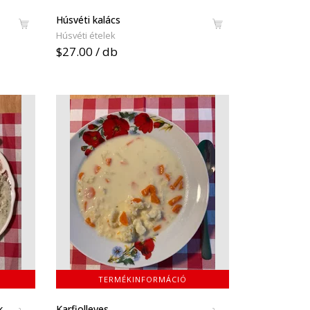
Húsvéti kalács
Húsvéti ételek
$27.00 / db
TERMÉKINFORMÁCIÓ
k
Karfiolleves