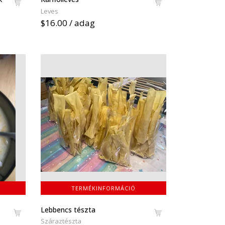
Leves
$16.00 / adag
TERMÉKINFORMÁCIÓ
Lebbencs tészta
Száraztészta