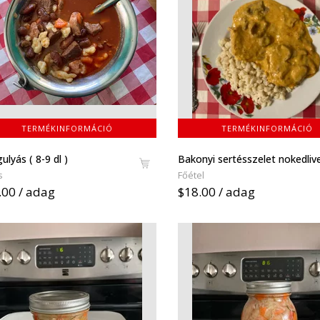
TERMÉKINFORMÁCIÓ
TERMÉKINFORMÁCIÓ
ulyás ( 8-9 dl )
Bakonyi sertésszelet nokedlive
s
Főétel
.00 / adag
$18.00 / adag