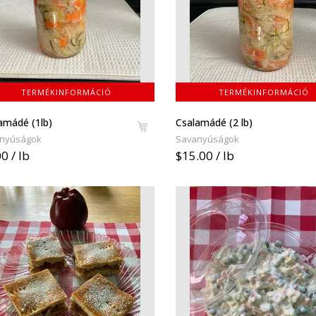
TERMÉKINFORMÁCIÓ
TERMÉKINFORMÁCIÓ
amádé (1lb)
Csalamádé (2 lb)
nyúságok
Savanyúságok
0 / lb
$15.00 / lb