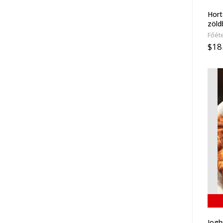
Hort
zöld
Főéte
$18
Joghu