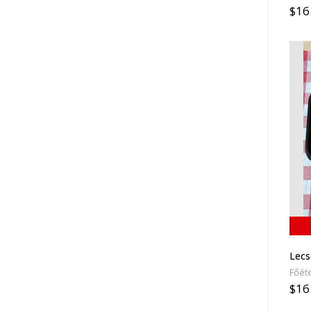
$16
Lecs
Főéte
$16