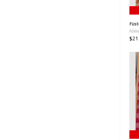
Füst
Főéte
$21.