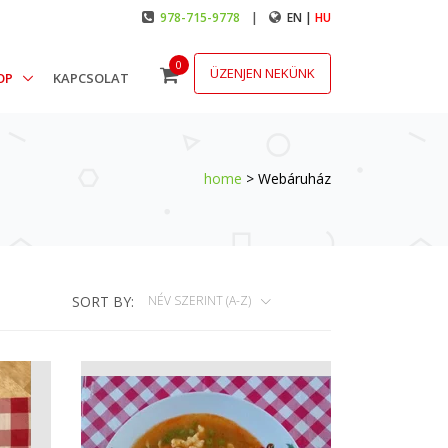
978-715-9778
|
EN |
HU
0
ÜZENJEN NEKÜNK
OP
KAPCSOLAT
home
> Webáruház
SORT BY:
NÉV SZERINT (A-Z)