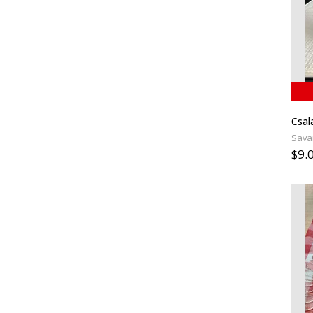
Csal
Sava
$9.0