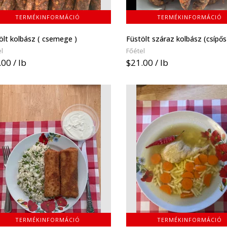
TERMÉKINFORMÁCIÓ
TERMÉKINFORMÁCIÓ
ölt kolbász ( csemege )
Füstölt száraz kolbász (csípős
l
Főétel
00 / lb
$21.00 / lb
TERMÉKINFORMÁCIÓ
TERMÉKINFORMÁCIÓ