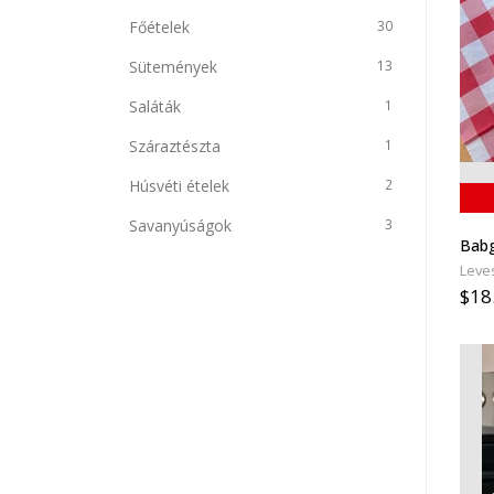
Főételek
30
Sütemények
13
Saláták
1
Száraztészta
1
Húsvéti ételek
2
Savanyúságok
3
Babg
Leve
$18