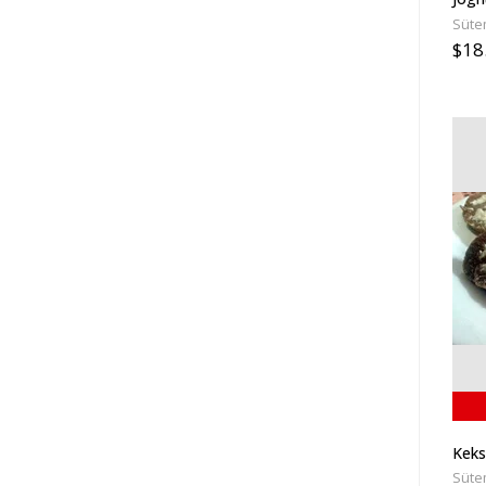
Süte
$18
Keks
Süte