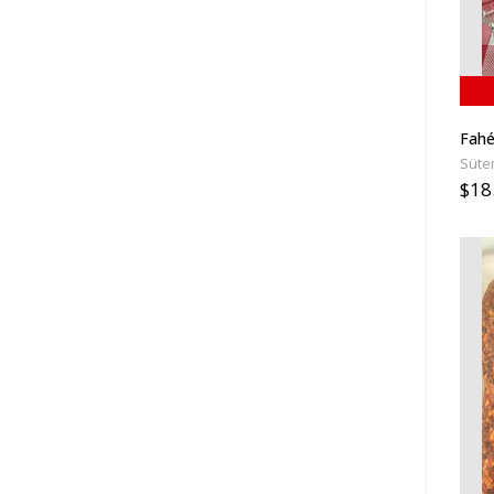
Fahé
Süte
$18