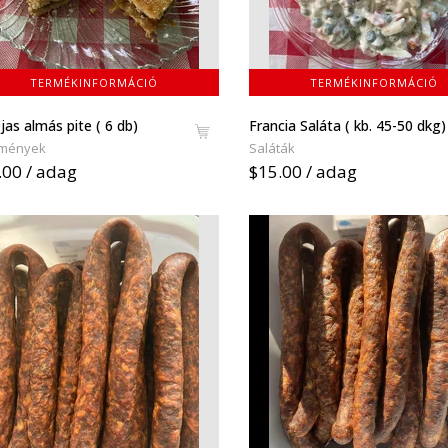
TERMÉKINFORMÁCIÓ
TERMÉKINFORMÁCIÓ
jas almás pite ( 6 db)
Francia Saláta ( kb. 45-50 dkg)
mények
Saláták
.00 / adag
$15.00 / adag