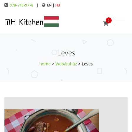
978-715-9778
|
EN |
HU
MH Kitchen
0
Leves
home
>
Webáruház
> Leves