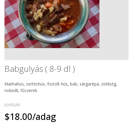
Babgulyás ( 8-9 dl )
Marhahús, sertéshús, füstölt hús, bab, sárgarépa, zöldség,
nokedli, fűszerek.
EGYÉGÁR
$18.00/adag