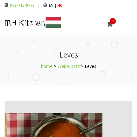
978-715-9778
|
EN |
HU
MH Kitchen
0
Leves
home
>
Webáruház
> Leves